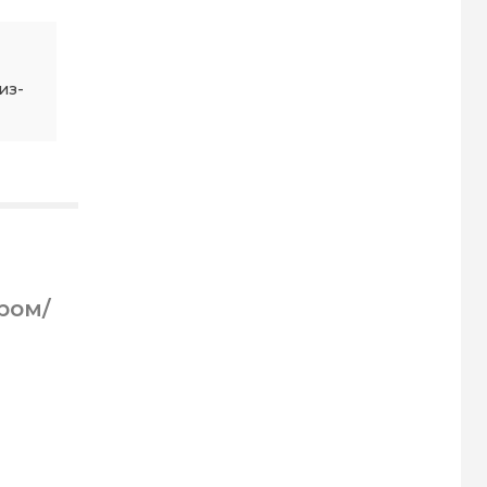
из-
ром/