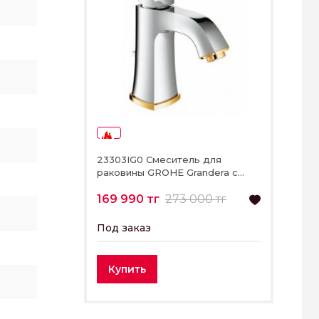
-37%
23303IG0 Смеситель для
раковины GROHE Grandera с
донным клапаном, хром/золото
169 990 тг
273 000 тг
Под заказ
Купить