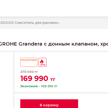
23303IG0 Смеситель для раковины GROHE Grandera с донным клапаном, хром/золото
GROHE Grandera с донным клапаном, хр
РАССРОЧКА
-37%
273 000 тг
169 990
тг
Экономия - 103 010 тг
В корзину