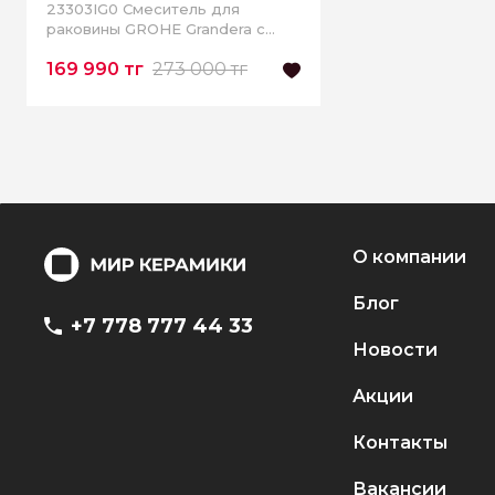
23303IG0 Смеситель для
раковины GROHE Grandera с
донным клапаном, хром/золото
169 990 тг
273 000 тг
О компании
Блог
+7 778 777 44 33
Новости
Акции
Контакты
Вакансии