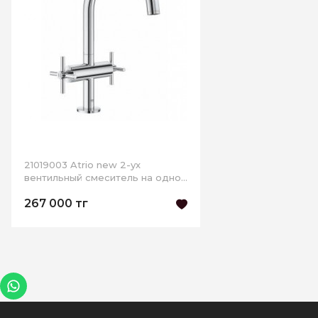
21019003 Atrio new 2-ух
вентильный смеситель на одно
отверстие
267 000 тг