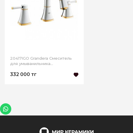
20417IGO Grandera Смеситель
для умыванильника
двухзахватный,встриваемый
332 000 тг