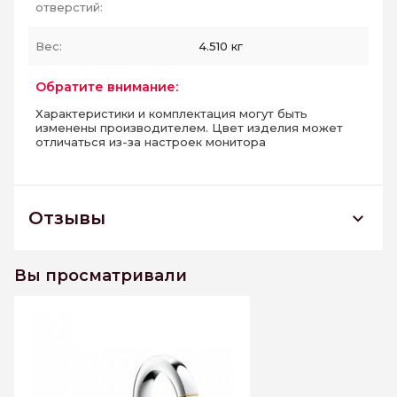
отверстий:
Вес:
4.510 кг
Обратите внимание:
Характеристики и комплектация могут быть
изменены производителем. Цвет изделия может
отличаться из-за настроек монитора
Отзывы
20417IGO Grandera Смеситель для
умыванильника
Вы просматривали
двухзахватный,встриваемый
К этому товару еще нет отзывов. Будьте первым
Написать отзыв