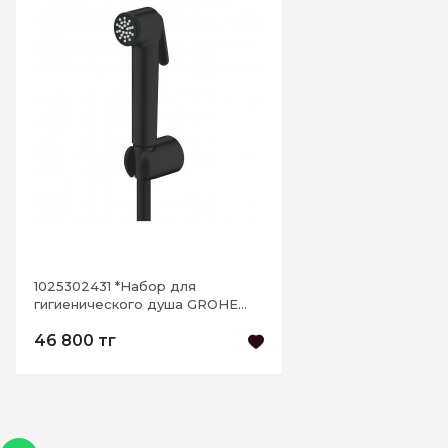
1025302431 *Набор для
гигиенического душа GROHE
Tempesta-F, шланг 1250 мм,
46 800 тг
черный матовый