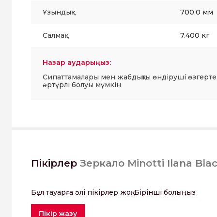
Ұзындық :
700.0 мм
Салмақ:
7.400 кг
Назар аударыңыз:
Сипаттамалары мен жабдықты өндіруші өзгерте
әртүрлі болуы мүмкін
Пікірлер
Зеркало Minotti Ilana Bla
Бұл тауарға әлі пікірлер жоқ. Бірінші болыңыз
Пікір жазу