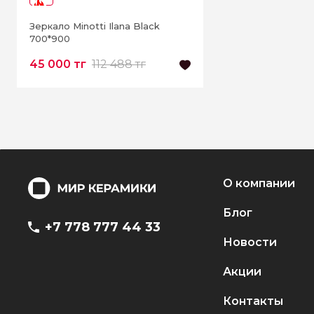
-59%
Зеркало Minotti Ilana Black
700*900
45 000 тг
112 488 тг
О компании
Блог
+7 778 777 44 33
Новости
Акции
Контакты