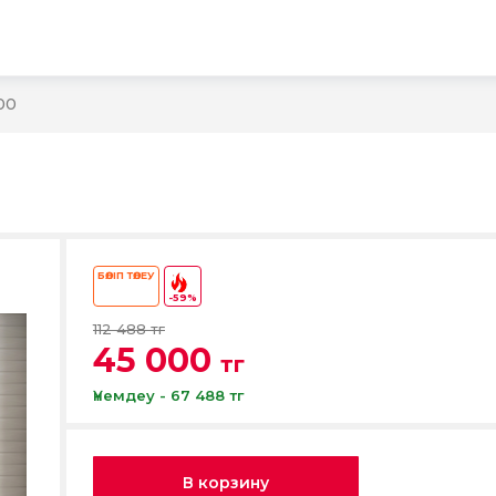
ы
00
БӨЛІП ТӨЛЕУ
-59%
112 488 тг
45 000
тг
Үнемдеу - 67 488 тг
В корзину