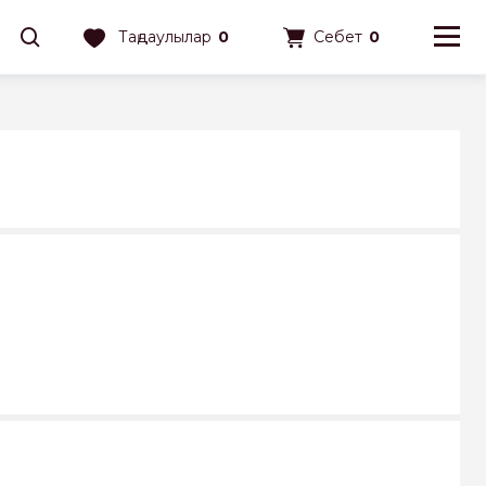
Таңдаулылар
0
Себет
0