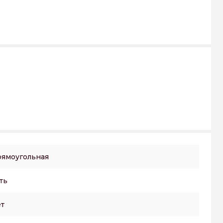
ямоугольная
ть
т