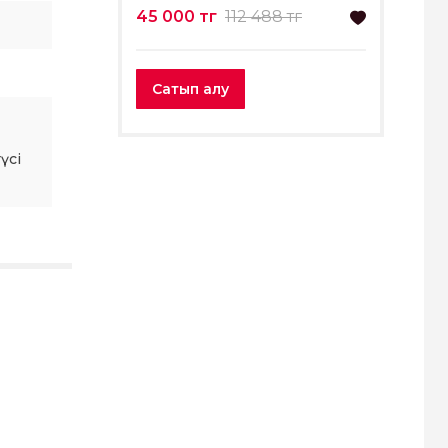
45 000 тг
112 488 тг
Сатып алу
үсі