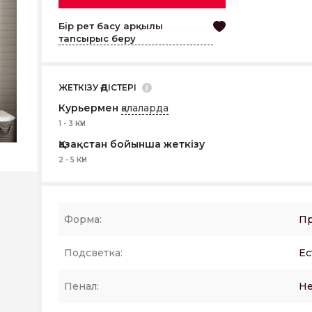
Бір рет басу арқылы
тапсырыс беру
ЖЕТКІЗУ ӘДІСТЕРІ
Курьермен
қалаларда
1 - 3 КҮН
Қазақстан бойынша жеткізу
2 - 5 КҮН
Форма:
Пр
Подсветка:
Ес
Пенал:
Не