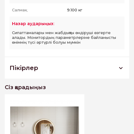
Салмақ:
9.100 кг
Назар аударыңыз:
Сипаттамалары мен жабдықты өндіруші өзгерте
алады. Монитордың параметрлеріне байланысты
өнімнің түсі әртүрлі болуы мүмкін
Пікірлер
Зеркало Minotti Diamond Gold DA800 с
подсветкой
Сіз қарадыңыз
Бұл тауарға әлі пікірлер жоқ. Бірінші болыңыз
Пікір жазу