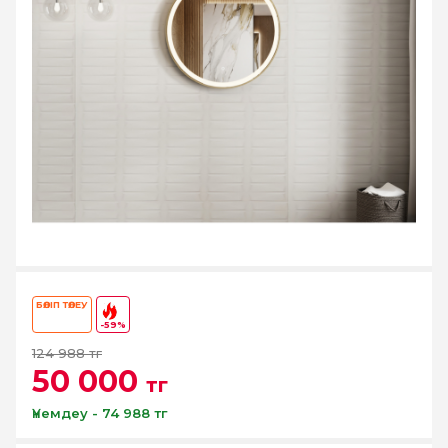
БӨЛІП ТӨЛЕУ
-59%
124 988 тг
50 000
тг
Үнемдеу - 74 988 тг