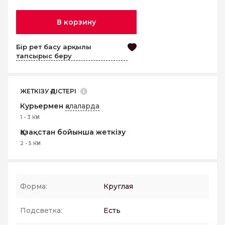
В корзину
Бір рет басу арқылы
тапсырыс беру
ЖЕТКІЗУ ӘДІСТЕРІ
Курьермен
қалаларда
1 - 3 КҮН
Қазақстан бойынша жеткізу
2 - 5 КҮН
Форма:
Круглая
Подсветка:
Есть