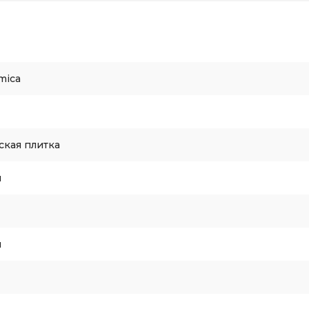
mica
ская плитка
я
я