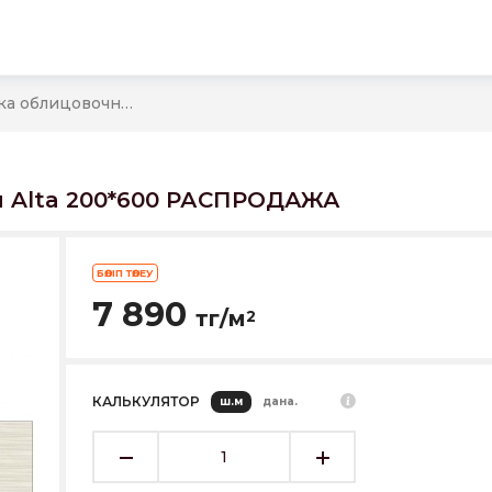
ы
TWU11ALT004 Плитка облицовочная Alta 200*600 РАСПРОДАЖА
я Alta 200*600 РАСПРОДАЖА
БӨЛІП ТӨЛЕУ
7 890
тг/м
2
КАЛЬКУЛЯТОР
ш.м
дана.