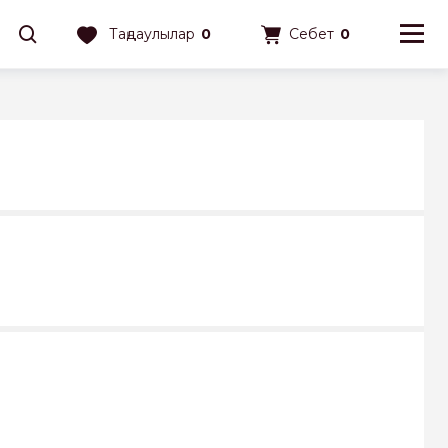
Таңдаулылар
0
Себет
0