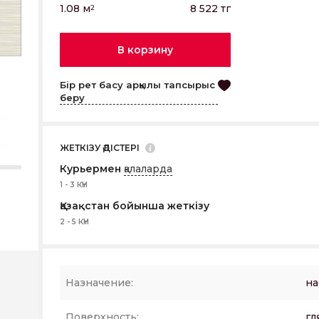
1.08
м
8 522
тг
2
В корзину
Бір рет басу арқылы тапсырыс
беру
ЖЕТКІЗУ ӘДІСТЕРІ
Курьермен
қалаларда
1 - 3 КҮН
Қазақстан бойынша жеткізу
2 - 5 КҮН
Назначение:
на
Поверхность:
гл