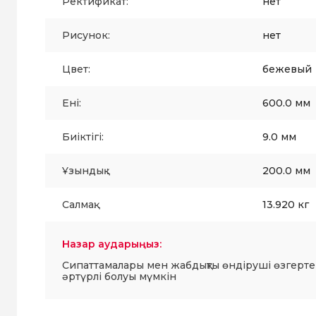
Ректификат:
нет
Рисунок:
нет
Цвет:
бежевый
Ені:
600.0 мм
Биіктігі:
9.0 мм
Ұзындық :
200.0 мм
Салмақ:
13.920 кг
Назар аударыңыз:
Сипаттамалары мен жабдықты өндіруші өзгерте
әртүрлі болуы мүмкін