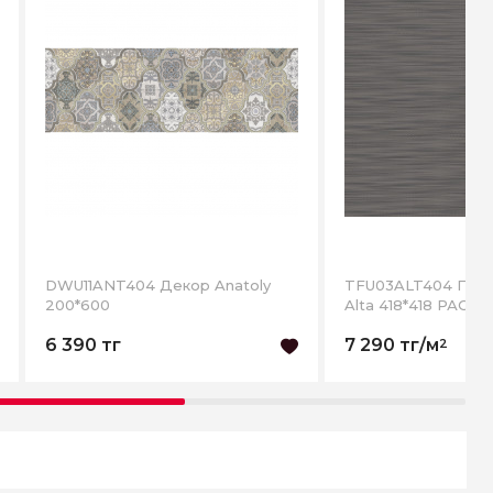
DWU11ANT404 Декор Anatoly
TFU03ALT404 Плитка напол
200*600
Alta 418*418 РАС
6 390 тг
7 290 тг/м
2