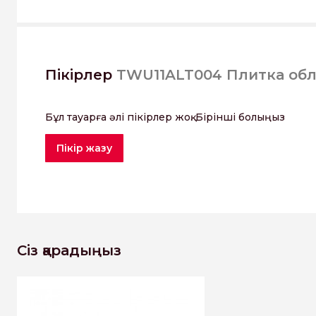
Пікірлер
TWU11ALT004 Плитка об
Бұл тауарға әлі пікірлер жоқ. Бірінші болыңыз
Пікір жазу
Сіз қарадыңыз