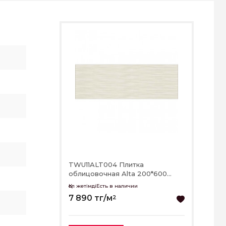
TWU11ALT004 Плитка
облицовочная Alta 200*600
РАСПРОДАЖА
Қол жетімдіЕсть в наличии
7 890 тг/м
2