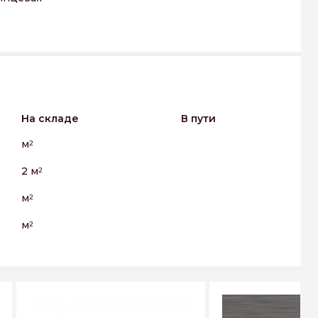
На складе
В пути
м
2
2 м
2
м
2
м
2