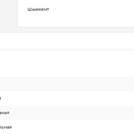
Шымкент
Я
анит
льная