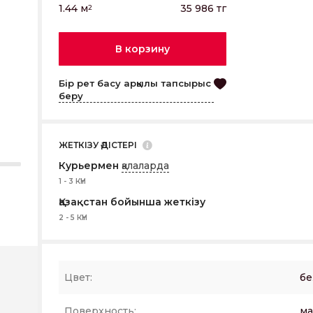
1.44
м
35 986
тг
2
В корзину
Бір рет басу арқылы тапсырыс
беру
ЖЕТКІЗУ ӘДІСТЕРІ
Курьермен
қалаларда
1 - 3 КҮН
Қазақстан бойынша жеткізу
2 - 5 КҮН
Цвет:
б
Поверхность:
ма