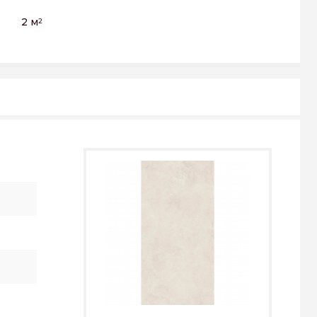
2 м
2