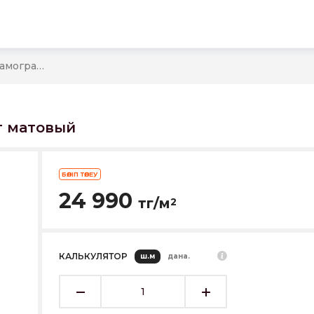
ы
TALO ARENA 600*1200 керамогранит матовый
т матовый
БӨЛІП ТӨЛЕУ
24 990
тг/м
2
КАЛЬКУЛЯТОР
ш.м
дана.