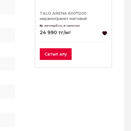
TALO ARENA 600*1200
керамогранит матовый
Қол жетімдіЕсть в наличии
24 990 тг/м
2
Сатып алу