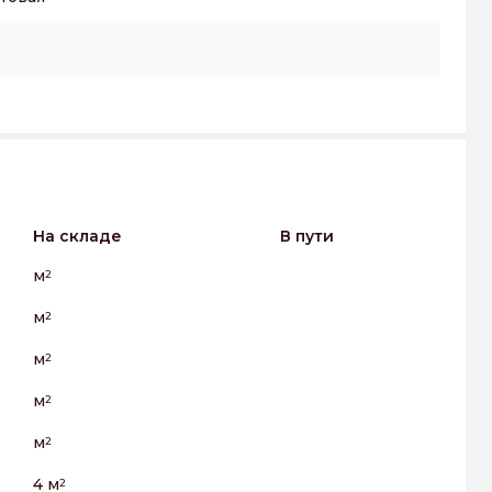
На складе
В пути
м
2
м
2
м
2
м
2
м
2
4 м
2