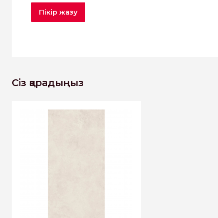
Пікір жазу
Сіз қарадыңыз