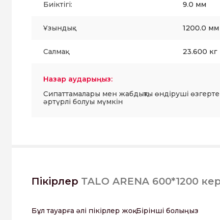
Биіктігі:
9.0 мм
Ұзындық :
1200.0 мм
Салмақ:
23.600 кг
Назар аударыңыз:
Сипаттамалары мен жабдықты өндіруші өзгерте
әртүрлі болуы мүмкін
Пікірлер
TALO ARENA 600*1200 ке
Бұл тауарға әлі пікірлер жоқ. Бірінші болыңыз