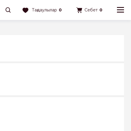
Таңдаулылар
0
Себет
0