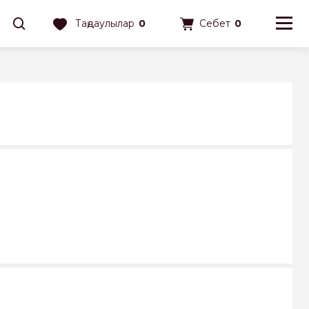
Таңдаулылар
0
Себет
0