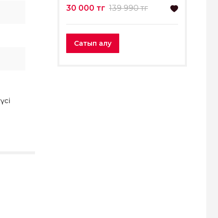
30 000 тг
139 990 тг
Сатып алу
үсі