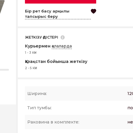
Бір рет басу арқылы
тапсырыс беру
ЖЕТКІЗУ ӘДІСТЕРІ
Курьермен
қалаларда
1 - 3 КҮН
Қазақстан бойынша жеткізу
2 - 5 КҮН
Ширина:
12
Тип тумбы:
по
Раковина в комплекте:
не