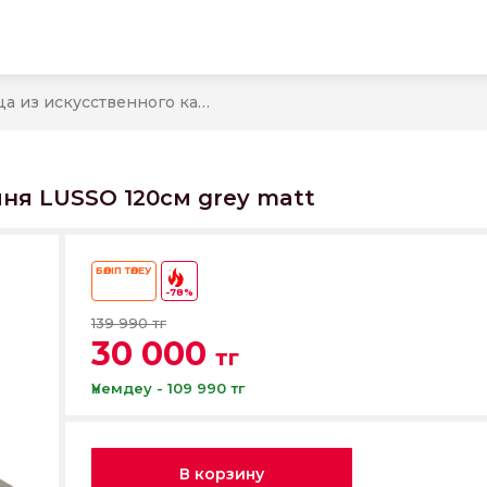
ы
Столешница из искусственного камня LUSSO 120см grey matt
ня LUSSO 120см grey matt
БӨЛІП ТӨЛЕУ
-78%
139 990 тг
30 000
тг
Үнемдеу - 109 990 тг
В корзину