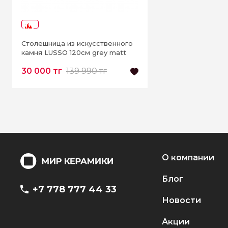
-78%
Столешница из искусственного
камня LUSSO 120см grey matt
30 000 тг
139 990 тг
О компании
Блог
+7 778 777 44 33
Новости
Акции