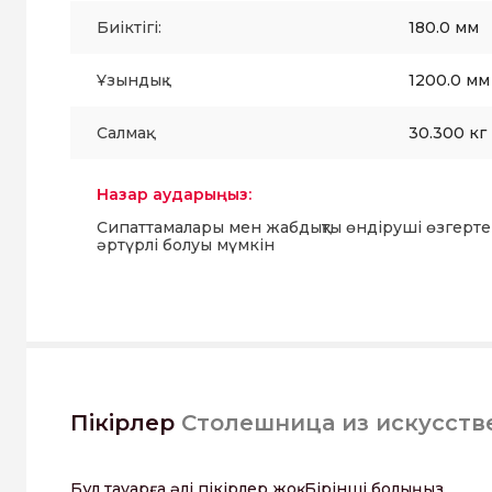
Биіктігі:
180.0 мм
Ұзындық :
1200.0 мм
Салмақ:
30.300 кг
Назар аударыңыз:
Сипаттамалары мен жабдықты өндіруші өзгерте
әртүрлі болуы мүмкін
Пікірлер
Столешница из искусств
Бұл тауарға әлі пікірлер жоқ. Бірінші болыңыз