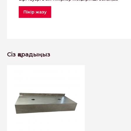
Пікір жазу
Сіз қарадыңыз