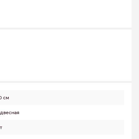
0 см
двесная
т