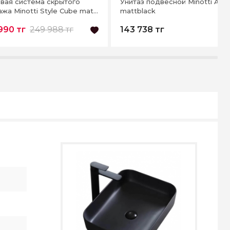
вая система скрытого
Унитаз подвесной Minotti Avan
жа Minotti Style Cube matt
mattblack
990 тг
249 988 тг
143 738 тг