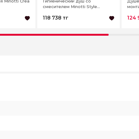
 Minotti Crea
Гигиенический душ со
Душе
смесителем Minotti Style
монта
mattblack
black
118 738 тг
124 