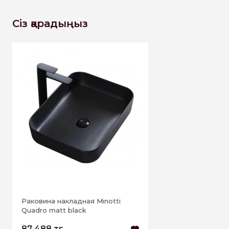
Сіз қарадыңыз
Раковина накладная Minotti
Quadro matt black
87 488 тг