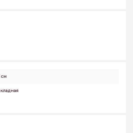
 см
кладная