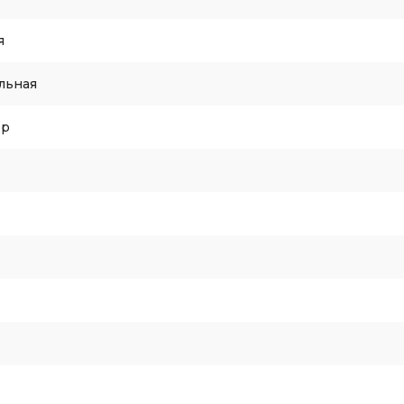
я
льная
ор