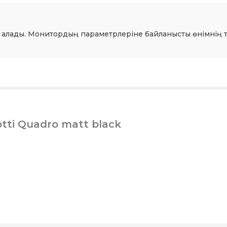
 алады. Монитордың параметрлеріне байланысты өнімнің т
tti Quadro matt black