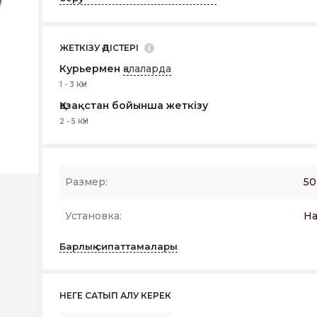
ЖЕТКІЗУ ӘДІСТЕРІ
Курьермен
қалаларда
1 - 3 КҮН
Қазақстан бойынша жеткізу
2 - 5 КҮН
Размер:
50
Установка:
На
Барлық сипаттамалары
НЕГЕ САТЫП АЛУ КЕРЕК