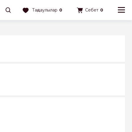
Таңдаулылар
0
Себет
0