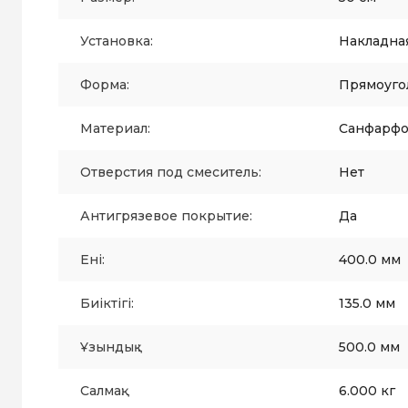
Установка:
Накладна
Форма:
Прямоуго
Материал:
Санфарф
Отверстия под смеситель:
Нет
Антигрязевое покрытие:
Да
Ені:
400.0 мм
Биіктігі:
135.0 мм
Ұзындық :
500.0 мм
Салмақ:
6.000 кг