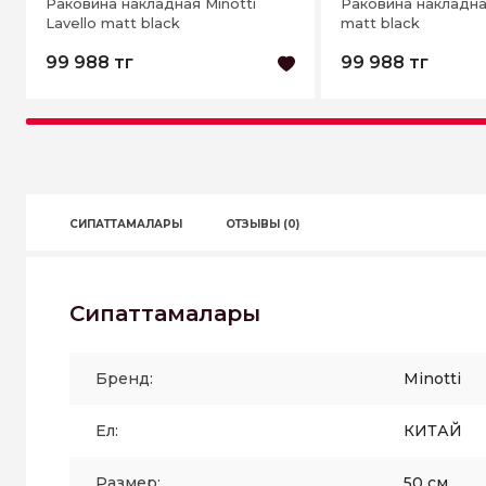
Раковина накладная Minotti
Раковина накладная
Lavello matt black
matt black
99 988 тг
99 988 тг
СИПАТТАМАЛАРЫ
ОТЗЫВЫ (0)
Сипаттамалары
Бренд:
Minotti
Ел:
КИТАЙ
Размер:
50 см