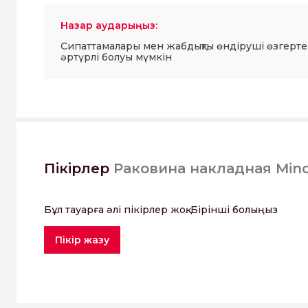
Назар аударыңыз:
Сипаттамалары мен жабдықты өндіруші өзгерте
әртүрлі болуы мүмкін
Пікірлер
Раковина накладная Mino
Бұл тауарға әлі пікірлер жоқ. Бірінші болыңыз
Пікір жазу