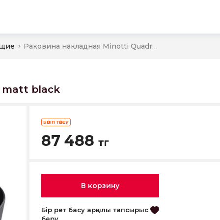
ы
ющие
Раковина накладная Minotti Quadro matt black
 matt black
БӨЛІП ТӨЛЕУ
87 488
тг
В корзину
Бір рет басу арқылы тапсырыс
беру