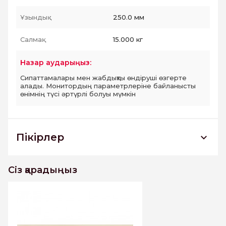
Ұзындық :
250.0 мм
Салмақ:
15.000 кг
Назар аударыңыз:
Сипаттамалары мен жабдықты өндіруші өзгерте
алады. Монитордың параметрлеріне байланысты
өнімнің түсі әртүрлі болуы мүмкін
Пікірлер
Bella light wall 01 плитка облицовочная
250х600 РАСПРОДАЖА
Сіз қарадыңыз
Бұл тауарға әлі пікірлер жоқ. Бірінші болыңыз
Пікір жазу