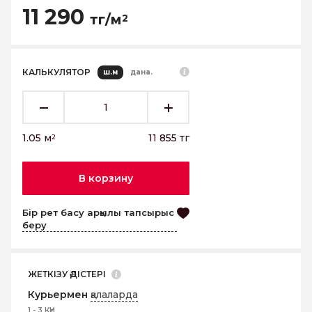
11 290
тг/м
2
КАЛЬКУЛЯТОР
ш.м
дана.
1.05
м
11 855
тг
2
В корзину
Бір рет басу арқылы тапсырыс
беру
ЖЕТКІЗУ ӘДІСТЕРІ
Курьермен
қалаларда
1 - 3 КҮН