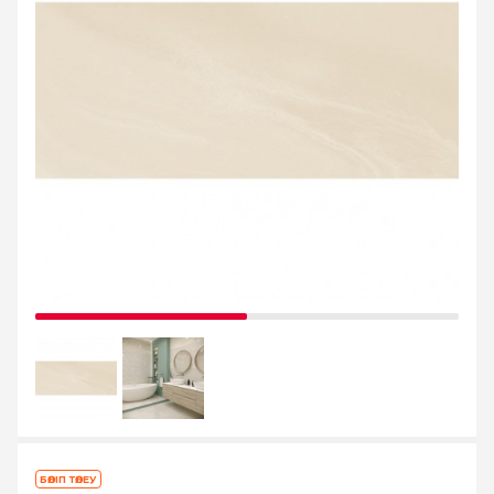
БӨЛІП ТӨЛЕУ