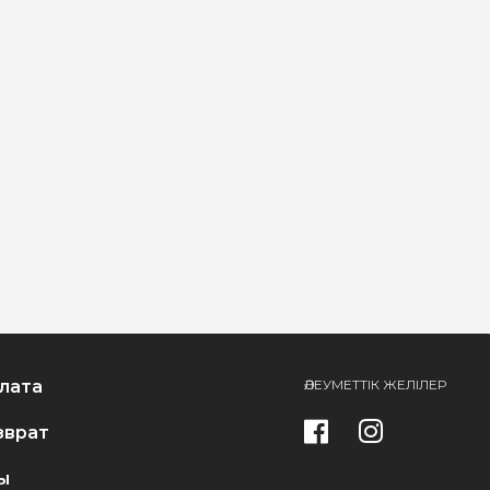
лата
ӘЛЕУМЕТТІК ЖЕЛІЛЕР
зврат
ы