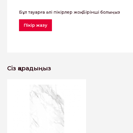
Бұл тауарға әлі пікірлер жоқ. Бірінші болыңыз
Пікір жазу
Сіз қарадыңыз