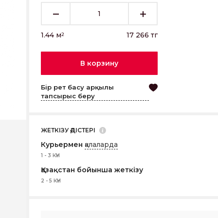
1.44
м
17 266
тг
2
В корзину
Бір рет басу арқылы
тапсырыс беру
ЖЕТКІЗУ ӘДІСТЕРІ
Курьермен
қалаларда
1 - 3 КҮН
Қазақстан бойынша жеткізу
2 - 5 КҮН