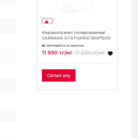
-30%
Керамогранит полированный
CARRARA STATUARIO 600*1200
Қол жетімдіЕсть в наличии
11 990 тг/м
17 200 тг/м
2
2
Сатып алу