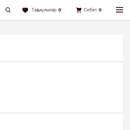
Таңдаулылар
0
Себет
0