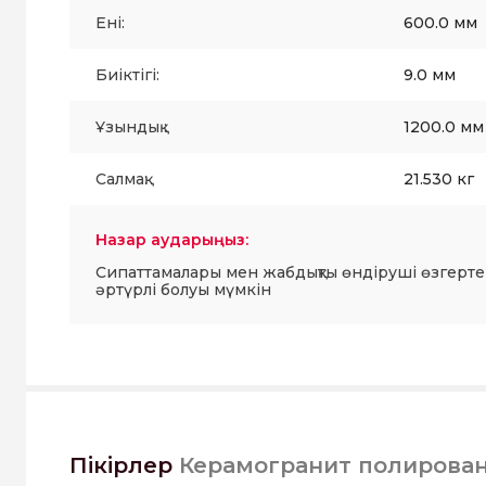
Ені:
600.0 мм
Биіктігі:
9.0 мм
Ұзындық :
1200.0 мм
Салмақ:
21.530 кг
Назар аударыңыз:
Сипаттамалары мен жабдықты өндіруші өзгерте
әртүрлі болуы мүмкін
Пікірлер
Керамогранит полирова