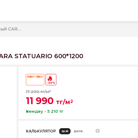
ы
Керамогранит полированный CARRARA STATUARIO 600*1200
RA STATUARIO 600*1200
БӨЛІП ТӨЛЕУ
-30%
17 200 тг/м
2
11 990
тг/м
2
Үнемдеу - 5 210 тг
КАЛЬКУЛЯТОР
ш.м
дана.