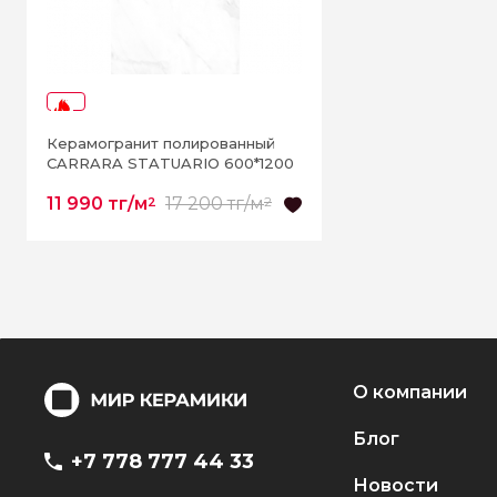
-30%
Керамогранит полированный
CARRARA STATUARIO 600*1200
11 990 тг/м
17 200 тг/м
2
2
О компании
Блог
+7 778 777 44 33
Новости