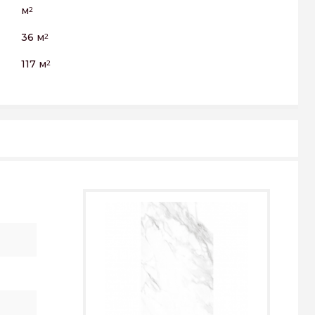
м
2
36 м
2
117 м
2