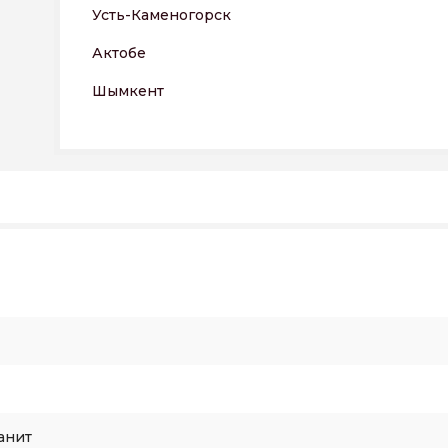
Усть-Каменогорск
Актобе
Шымкент
анит