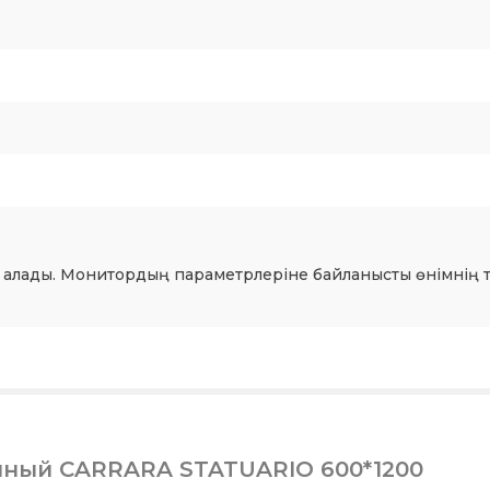
 алады. Монитордың параметрлеріне байланысты өнімнің т
нный CARRARA STATUARIO 600*1200