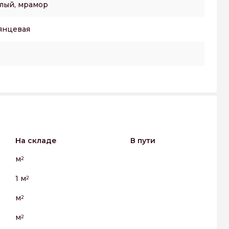
лый, мрамор
янцевая
На складе
В пути
м
2
1 м
2
м
2
м
2