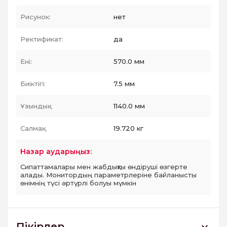
Рисунок:
нет
Ректификат:
да
Ені:
570.0 мм
Биіктігі:
7.5 мм
Ұзындық :
1140.0 мм
Салмақ:
19.720 кг
Назар аударыңыз:
Сипаттамалары мен жабдықты өндіруші өзгерте
алады. Монитордың параметрлеріне байланысты
өнімнің түсі әртүрлі болуы мүмкін
Пікірлер