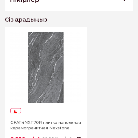
GFA114NXT70R плитка напольная
керамогранитная Nexstone 570*1140
Сіз қарадыңыз
Бұл тауарға әлі пікірлер жоқ. Бірінші болыңыз
Пікір жазу
-46%
GFA114NXT70R плитка напольная
керамогранитная Nexstone
570*1140