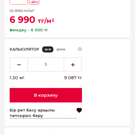
-46%
12 990 тг/м
2
6 990
тг/м
2
Үнемдеу - 6 000 тг
КАЛЬКУЛЯТОР
ш.м
дана.
1.30
м
9 087
тг
2
В корзину
Бір рет басу арқылы
тапсырыс беру