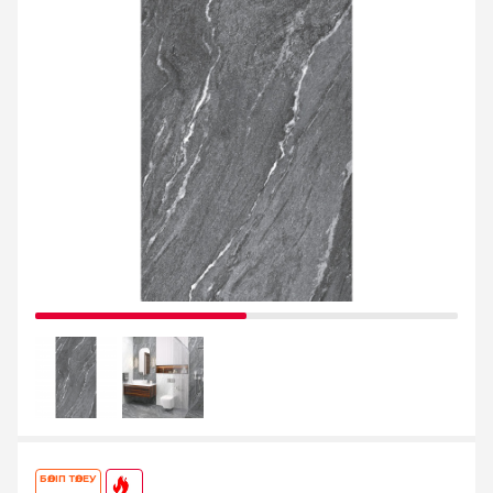
БӨЛІП ТӨЛЕУ