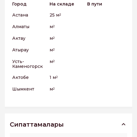
Город
На складе
В пути
Астана
25 м
2
Алматы
м
2
Актау
м
2
Атырау
м
2
Усть-
м
2
Каменогорск
Актобе
1 м
2
Шымкент
м
2
Сипаттамалары