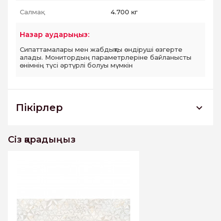
Салмақ:
4.700 кг
Назар аударыңыз:
Сипаттамалары мен жабдықты өндіруші өзгерте
алады. Монитордың параметрлеріне байланысты
өнімнің түсі әртүрлі болуы мүмкін
Пікірлер
DWU93ELS24R Декор Elsa 300*900
Сіз қарадыңыз
Бұл тауарға әлі пікірлер жоқ. Бірінші болыңыз
Пікір жазу