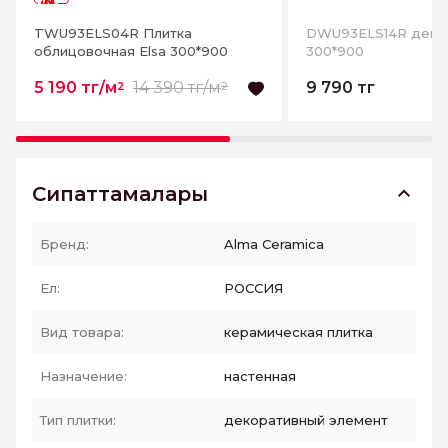
-63%
TWU93ELS04R Плитка
DWU93ELS14R декор
облицовочная Elsa 300*900
300*900
5 190 тг/м
14 390 тг/м
9 790 тг
2
2
Сипаттамалары
Бренд:
Alma Ceramica
Ел:
РОССИЯ
Вид товара:
керамическая плитка
Назначение:
настенная
Тип плитки:
декоративный элемент