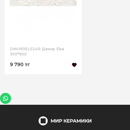
DWU93ELS24R Декор Elsa
300*900
9 790 тг