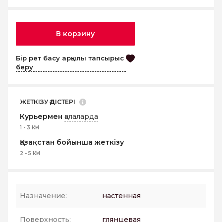
В корзину
Бір рет басу арқылы тапсырыс
беру
ЖЕТКІЗУ ӘДІСТЕРІ
Курьермен
қалаларда
1 - 3 КҮН
Қазақстан бойынша жеткізу
2 - 5 КҮН
Назначение:
настенная
Поверхность:
глянцевая