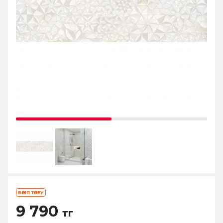
БӨЛІП ТӨЛЕУ
9 790
тг