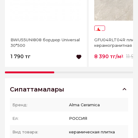
-30%
BWU55UNI808 бордюр Universal
GFU04RLT04R плитк
30*500
керамогранитная Ri
1 790 тг
8 390 тг/м
11 99
2
Сипаттамалары
Бренд:
Alma Ceramica
Ел:
РОССИЯ
Вид товара:
керамическая плитка