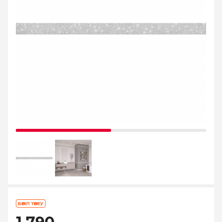
БӨЛІП ТӨЛЕУ