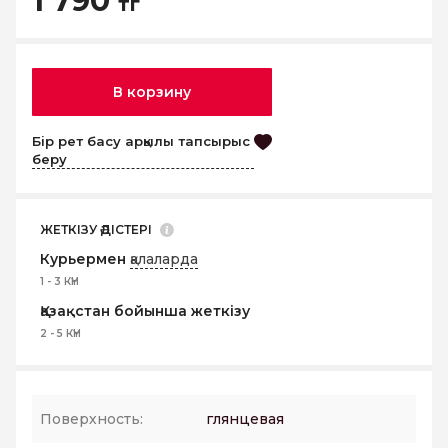
1 790
тг
В корзину
Бір рет басу арқылы тапсырыс
беру
ЖЕТКІЗУ ӘДІСТЕРІ
Курьермен
қалаларда
1 - 3 КҮН
Қазақстан бойынша жеткізу
2 - 5 КҮН
Поверхность:
глянцевая