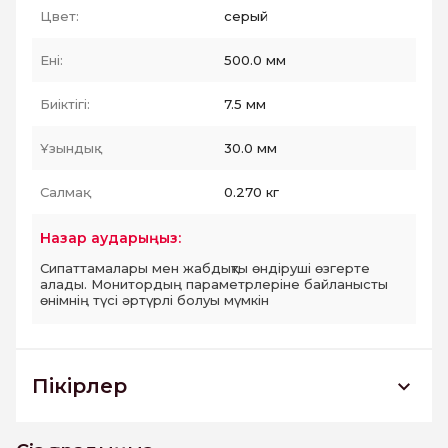
Цвет:
серый
Ені:
500.0 мм
Биіктігі:
7.5 мм
Ұзындық :
30.0 мм
Салмақ:
0.270 кг
Назар аударыңыз:
Сипаттамалары мен жабдықты өндіруші өзгерте
алады. Монитордың параметрлеріне байланысты
өнімнің түсі әртүрлі болуы мүмкін
Пікірлер
BWU55UNI707 бордюр Universal 30*500