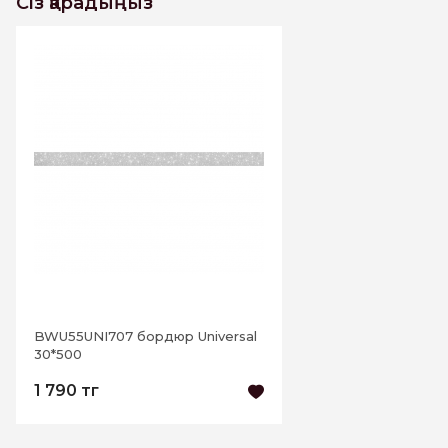
Сіз қарадыңыз
Бұл тауарға әлі пікірлер жоқ. Бірінші болыңыз
Пікір жазу
BWU55UNI707 бордюр Universal
30*500
1 790 тг