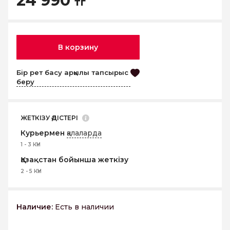
24 990
тг
В корзину
Бір рет басу арқылы тапсырыс
беру
ЖЕТКІЗУ ӘДІСТЕРІ
Курьермен
қалаларда
1 - 3 КҮН
Қазақстан бойынша жеткізу
2 - 5 КҮН
Наличие:
Есть в наличии