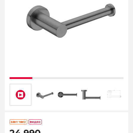
БӨЛІП ТӨЛЕУ
ВИДЕО