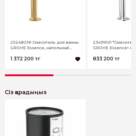
25248GN1 Смеситель для ванны
23491001 *Смесител
GROHE Essence, напольный
GROHE Essence+ на
монтаж, холодный рассвет мат
монтаж, хром
1 372 200 тг
833 200 тг
Сіз қарадыңыз