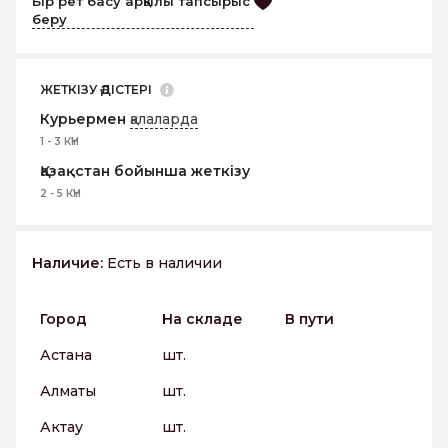
Бір рет басу арқылы тапсырыс
беру
ЖЕТКІЗУ ӘДІСТЕРІ
Курьермен
қалаларда
1 - 3 КҮН
Қазақстан бойынша жеткізу
2 - 5 КҮН
Наличие:
Есть в наличии
Город
На складе
В пути
Астана
шт.
Алматы
шт.
Актау
шт.