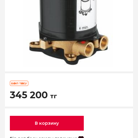
БӨЛІП ТӨЛЕУ
345 200
тг
В корзину