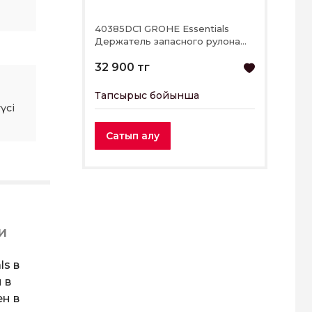
40385DC1 GROHE Essentials
Держатель запасного рулона
бумаги
32 900 тг
Тапсырыс бойынша
үсі
Сатып алу
и
s в
 в
н в