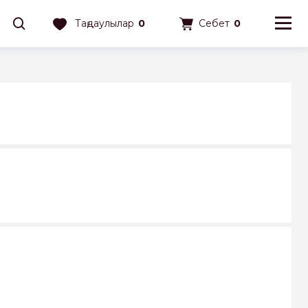
Таңдаулылар
0
Себет
0