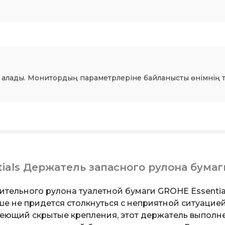
 алады. Монитордың параметрлеріне байланысты өнімнің т
ials Держатель запасного рулона бумаг
ельного рулона туалетной бумаги GROHE Essential
е не придется столкнуться с неприятной ситуацией
еющий скрытые крепления, этот держатель выполне