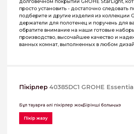
долговечном покрытии GROHE StarLight, кот
просто установить - достаточно следовать
подберите и другие изделия из коллекции G
держатели для полотенец и поручень для ва
обратите внимание на наши готовые наборы 
производство, высочайшее качество и над
ванных комнат, выполненных в любом дизай
Пікірлер
40385DC1 GROHE Essentia
Бұл тауарға әлі пікірлер жоқ. Бірінші болыңыз
Пікір жазу