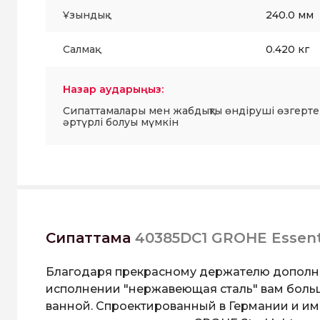
Ұзындық :
240.0 мм
Салмақ:
0.420 кг
Назар аударыңыз:
Сипаттамалары мен жабдықты өндіруші өзгерте
әртүрлі болуы мүмкін
Сипаттама
40385DC1 GROHE Essent
Благодаря прекрасному держателю дополнит
исполнении "нержавеющая сталь" вам больш
ванной. Спроектированный в Германии и им