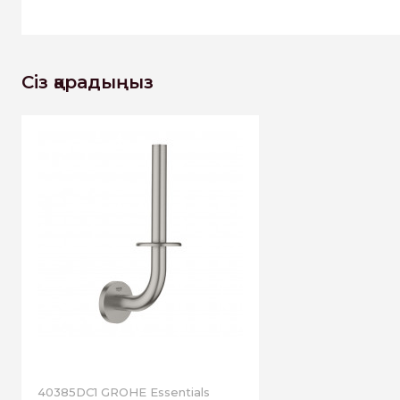
Сіз қарадыңыз
40385DC1 GROHE Essentials