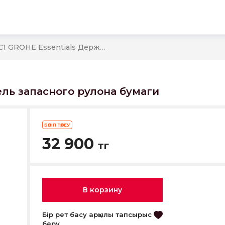
ы
40385DC1 GROHE Essentials Держатель запасного рулона бумаги
ель запасного рулона бумаги
БӨЛІП ТӨЛЕУ
32 900
тг
В корзину
Бір рет басу арқылы тапсырыс
беру