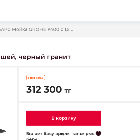
ы
31643AP0 Мойка GROHE K400 с 1,5 чашей, черный гранит
ашей, черный гранит
БӨЛІП ТӨЛЕУ
312 300
тг
В корзину
Бір рет басу арқылы тапсырыс
беру