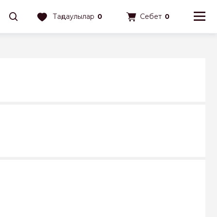
Таңдаулылар
0
Себет
0