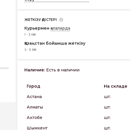
ЖЕТКІЗУ ӘДІСТЕРІ
Курьермен
қалаларда
1 - 3 КҮН
Қазақстан бойынша жеткізу
2 - 5 КҮН
Наличие:
Есть в наличии
Город
На складе
Астана
шт.
Алматы
шт.
Актобе
шт.
Шымкент
шт.