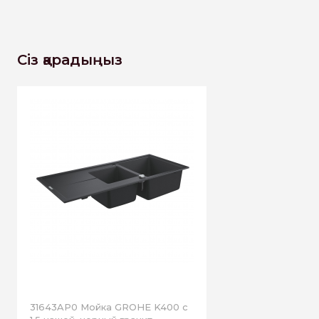
Сіз қарадыңыз
31643AP0 Мойка GROHE K400 с