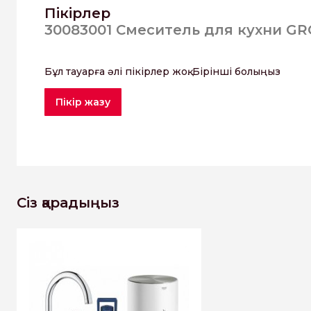
Пікірлер
30083001 Смеситель для кухни GRO
Бұл тауарға әлі пікірлер жоқ. Бірінші болыңыз
Пікір жазу
Сіз қарадыңыз