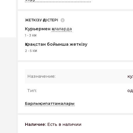
ЖЕТКІЗУ ӘДІСТЕРІ
Курьермен
қалаларда
1 - 3 КҮН
Қазақстан бойынша жеткізу
2 - 5 КҮН
Назначение:
ку
Тип:
о
Барлық сипаттамалары
Наличие:
Есть в наличии