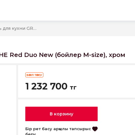
ы
30083001 Смеситель для кухни GROHE Red Duo New (бойлер M-size), хром
E Red Duo New (бойлер M-size), хром
БӨЛІП ТӨЛЕУ
1 232 700
тг
В корзину
Бір рет басу арқылы тапсырыс
беру