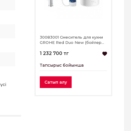
30083001 Смеситель для кухни
GROHE Red Duo New (бойлер
M-size), хром
1 232 700 тг
Тапсырыс бойынша
Сатып алу
үсі