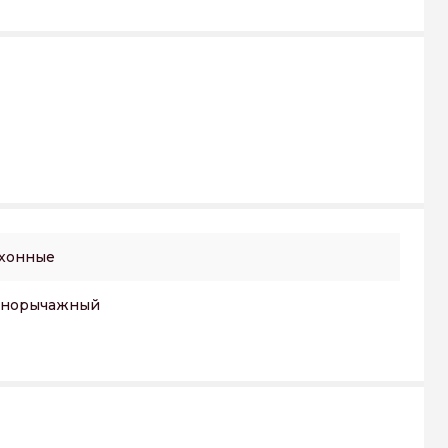
хонные
днорычажный