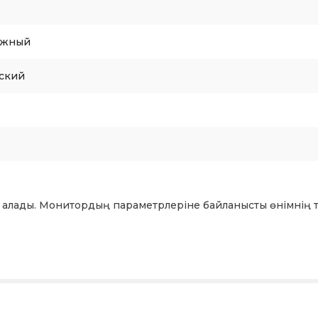
ажный
ский
 алады. Монитордың параметрлеріне байланысты өнімнің т