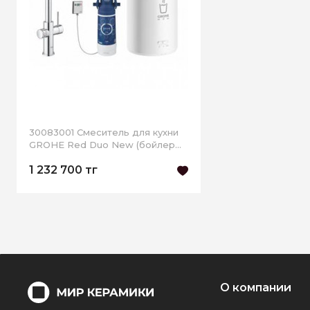
30083001 Смеситель для кухни
GROHE Red Duo New (бойлер
M-size), хром
1 232 700 тг
О компании