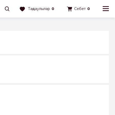
Таңдаулылар
0
Себет
0