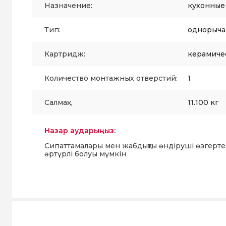
Назначение:
кухонные
Тип:
однорыч
Картридж:
керамиче
Количество монтажных отверстий:
1
Салмақ:
11.100 кг
Назар аударыңыз:
Сипаттамалары мен жабдықты өндіруші өзгерте
әртүрлі болуы мүмкін