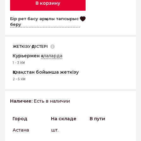
В корзину
Бір рет басу арқылы тапсырыс
беру
ЖЕТКІЗУ ӘДІСТЕРІ
Курьермен
қалаларда
1 - 3 КҮН
Қазақстан бойынша жеткізу
2 - 5 КҮН
Наличие:
Есть в наличии
Город
На складе
В пути
Астана
шт.