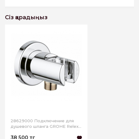
Сіз қарадыңыз
28629000 Подключение для
душевого шланга GROHE Relexa
с держателем, хром
38 500 тг