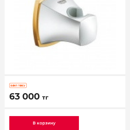
БӨЛІП ТӨЛЕУ
63 000
тг
В корзину