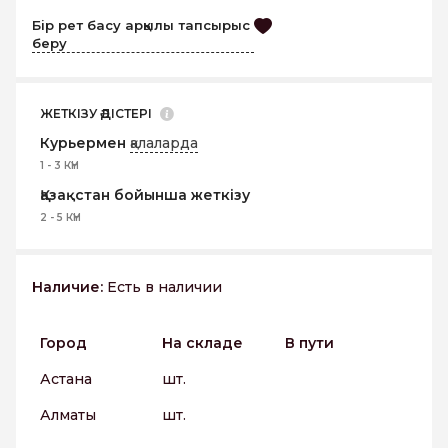
Бір рет басу арқылы тапсырыс
беру
ЖЕТКІЗУ ӘДІСТЕРІ
Курьермен
қалаларда
1 - 3 КҮН
Қазақстан бойынша жеткізу
2 - 5 КҮН
Наличие:
Есть в наличии
Город
На складе
В пути
Астана
шт.
Алматы
шт.