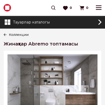
0
0
Тауарлар каталогы
Коллекции
Жинақтар Abremo топтамасы