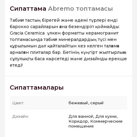
Сипаттама
Abremo топтамасы
Табиғи тастың бірегей және әдемі түрлері енді
барокко сарайларын ғана безендіріп қоймайды:
Gracia Ceramica үлкен форматты керамогранит
топтамасында табиғи минералдардың түсі мен
құрылымын дәл қайталайтын кез келген талғамға
арналған плиталар бар. Бетінің күңгірт жылтырлығы
сұлулықты баса көрсетеді және дизайнды ерекше
етеді!
Сипаттамалары
Цвет:
бежевый, серый
Дизайн:
Для ванной, Для кухни,
Коридор, Коммерческие
помещения