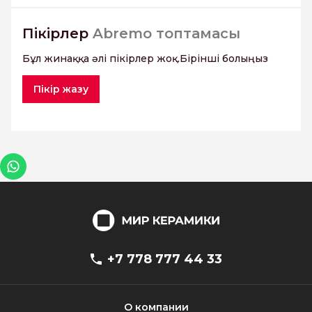
Пікірлер
Abremo топтамасы
Бұл жинаққа әлі пікірлер жоқ.Бірінші болыңыз
Пікір жазу
+7 778 777 44 33
О компании