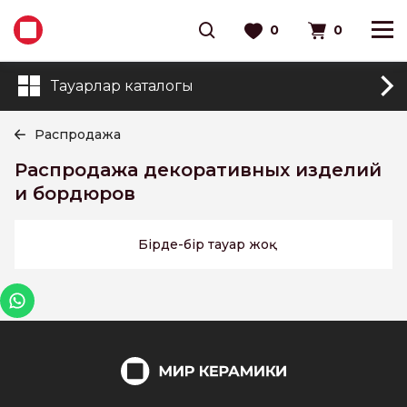
0
0
Тауарлар каталогы
Распродажа
Распродажа декоративных изделий
и бордюров
Бірде-бір тауар жоқ