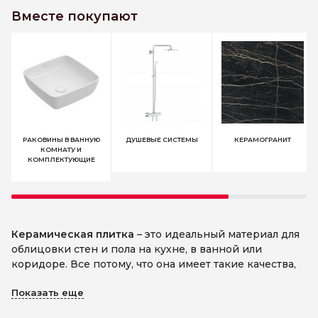
Вместе покупают
РАКОВИНЫ В ВАННУЮ
ДУШЕВЫЕ СИСТЕМЫ
КЕРАМОГРАНИТ
КОМНАТУ И
КОМПЛЕКТУЮЩИЕ
Керамическая плитка
– это идеальный материал для
облицовки стен и пола на кухне, в ванной или
коридоре. Все потому, что она имеет такие качества,
как прочность, устойчивость к воздействию влаги или
Показать еще
химических веществ, а также, за ней легко ухаживать.