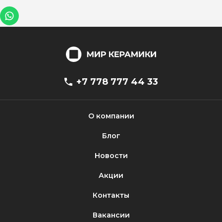
Как выбрать керамическую плитку
Правильно подобрав керамическую плитку в Алматы
для кухни или для ванной, можно создать
действительно оригинальный и эксклюзивный
дизайн интерьера. Ведь главное – чтобы в
помещении было уютно и комфортно находиться
+7 778 777 44 33
всем членам семьи.
Многие производители предлагают уже готовые
решения, в которых есть элитная керамическая
О компании
плитка для стен и пола, бордюры и декоры. Они
идеально подобраны по форме, цветам и рисункам.
Блог
Хороший пример, коллекция плитки Uno, в
современном стиле, от бренда Alma Ceramica. Это
Новости
оптимальный выбор для преображения интерьера.
Акции
Плитка может быть использована для ванной, кухни
или прихожей. Но, можно выбрать и купить все
Контакты
детали самостоятельно и создать уникальный дизайн,
абсолютно не похожий на другие.
Вакансии