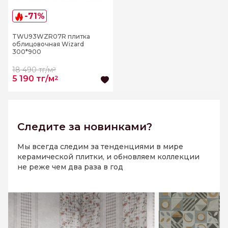
-71%
TWU93WZR07R плитка
облицовочная Wizard
300*900
18 490 тг/м
2
5 190 тг/м
2
Следите
за новинками?
Мы всегда следим за тенденциями в мире
керамической плитки, и обновляем коллекции
не реже чем два раза в год