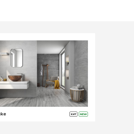
uke
ХИТ
NEW