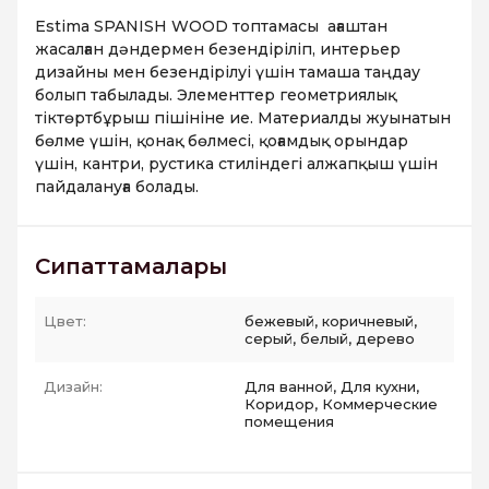
Estima SPANISH WOOD топтамасы ағаштан
жасалған дәндермен безендіріліп, интерьер
дизайны мен безендірілуі үшін тамаша таңдау
болып табылады. Элементтер геометриялық
тіктөртбұрыш пішініне ие. Материалды жуынатын
бөлме үшін, қонақ бөлмесі, қоғамдық орындар
үшін, кантри, рустика стиліндегі алжапқыш үшін
пайдалануға болады.
Сипаттамалары
Цвет:
бежевый, коричневый,
серый, белый, дерево
Дизайн:
Для ванной, Для кухни,
Коридор, Коммерческие
помещения