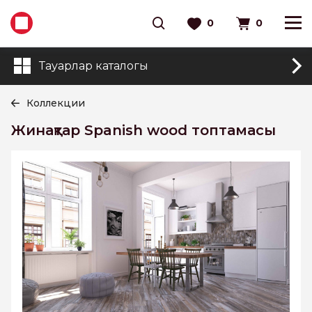
0
0
Тауарлар каталогы
Коллекции
Жинақтар Spanish wood топтамасы