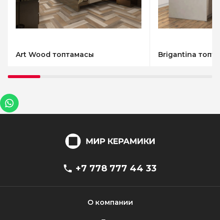
Art Wood топтамасы
Brigantina топт
+7 778 777 44 33
О компании