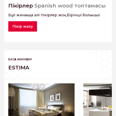
Пікірлер
Spanish wood топтамасы
Бұл жинаққа әлі пікірлер жоқ.Бірінші болыңыз
Пікір жазу
БАСҚА ЖИНАҚТАР
ESTIMA