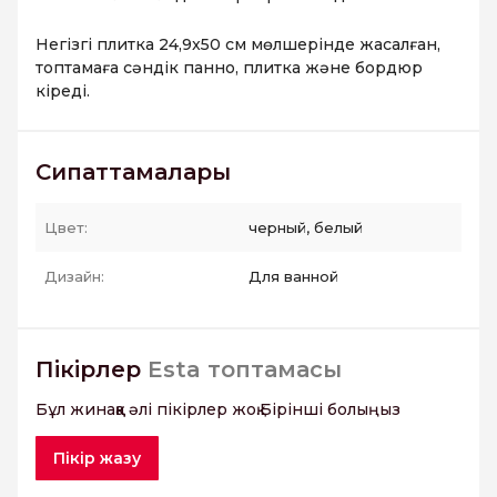
Негізгі плитка 24,9x50 см мөлшерінде жасалған,
топтамаға сәндік панно, плитка және бордюр
кіреді.
Сипаттамалары
Цвет:
черный, белый
Дизайн:
Для ванной
Пікірлер
Esta топтамасы
Бұл жинаққа әлі пікірлер жоқ.Бірінші болыңыз
Пікір жазу