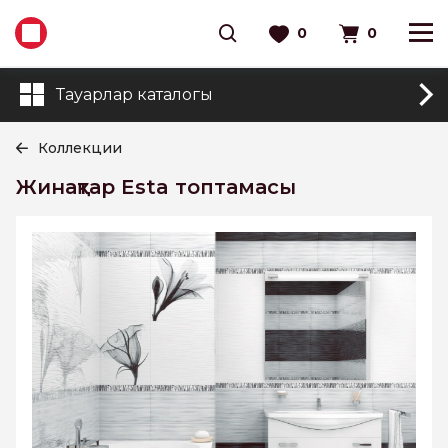
0
0
Тауарлар каталогы
Коллекции
Жинақтар Esta топтамасы