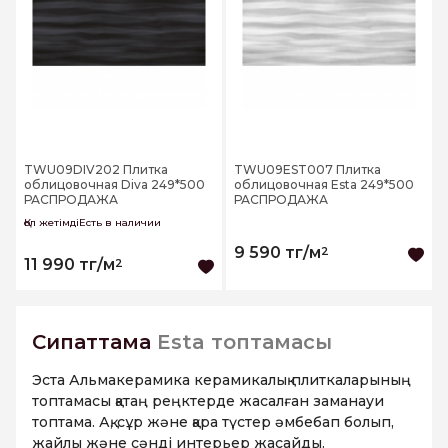
TWU09DIV202 Плитка
TWU09EST007 Плитка
облицовочная Diva 249*500
облицовочная Esta 249*500
РАСПРОДАЖА
РАСПРОДАЖА
Қол жетімдіЕсть в наличии
9 590 тг/м
2
11 990 тг/м
2
Сипаттама
Esta топтамасы
Эста Альмакерамика керамикалық плиткаларының
топтамасы қатаң реңктерде жасалған заманауи
топтама. Ақ, сұр және қара түстер әмбебап болып,
жайлы және сәнді интерьер жасайды.