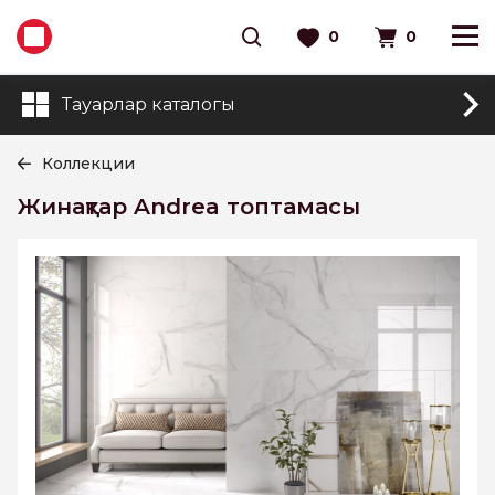
0
0
Тауарлар каталогы
Коллекции
Жинақтар Andrea топтамасы