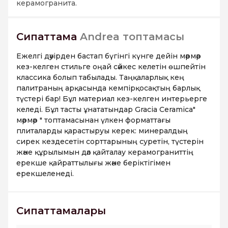
керамогранита.
Сипаттама
Andrea топтамасы
Ежелгі дәуірден бастап бүгінгі күнге дейін мәрмәр
кез-келген стильге оңай сәйкес келетін өшпейтін
классика болып табылады. Таңқаларлық кең
палитраның арқасында кемпірқосақтың барлық
түстері бар! Бұл материал кез-келген интерьерге
келеді. Бұл тасты ұнататындар Gracia Ceramica"
мәрмәр " топтамасынан үлкен форматтағы
плиталарды қарастыруы керек: минералдың
сирек кездесетін сорттарының суретін, түстерін
және құрылымын дәл қайталау керамограниттің
ерекше қайраттылығы және беріктігімен
ерекшеленеді.
Сипаттамалары