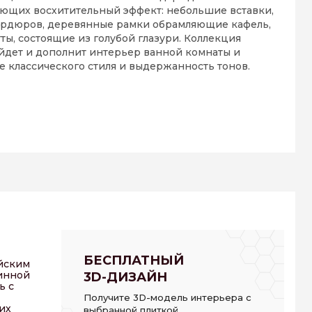
ающих восхитительный эффект: небольшие вставки,
ордюров, деревянные рамки обрамляющие кафель,
ты, состоящие из голубой глазури. Коллекция
йдет и дополнит интерьер ванной комнаты и
ие классического стиля и выдержанность тонов.
БЕСПЛАТНЫЙ
йским
ринной
3D-ДИЗАЙН
ь с
Получите 3D-модель интерьера с
их
выбранной плиткой