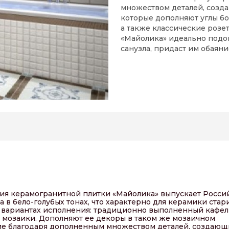
множеством деталей, созд
которые дополняют углы б
а также классические розет
«Майолика» идеально подо
санузла, придаст им обаян
ия керамогранитной плитки «Майолика» выпускает Росси
в бело-голубых тонах, что характерно для керамики ста
х вариантах исполнения: традиционно выполненный кафел
 мозаики. Дополняют ее декоры в таком же мозаичном
ние благодаря дополненным множеством деталей, создающ