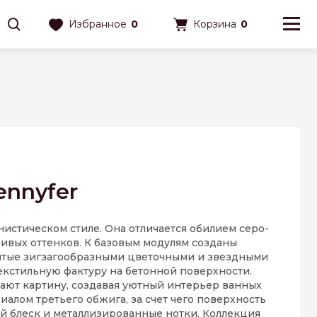
Избранное
0
Корзина
0
ennyfer
истическом стиле. Она отличается обилием серо-
чивых оттенков. К базовым модулям созданы
тые зигзагообразными цветочными и звездными
кстильную фактуру на бетонной поверхности.
ют картину, создавая уютный интерьер ванных
иалом третьего обжига, за счет чего поверхность
й блеск и металлизированные нотки. Коллекция