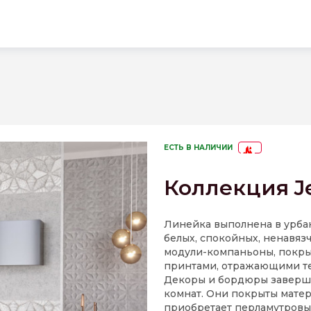
ЕСТЬ В НАЛИЧИИ
-58%
Коллекция J
Линейка выполнена в урбан
белых, спокойных, ненавяз
модули-компаньоны, покры
принтами, отражающими те
Декоры и бордюры заверша
комнат. Они покрыты матер
приобретает перламутровы