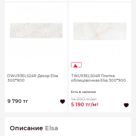
-63%
DWU93ELS24R Декор Elsa
TWU93ELS04R Плитка
300*900
облицовочная Elsa 300*900
Есть в наличии
14 390 тг/м
2
9 790 тг
5 190 тг/м
2
Описание
Elsa