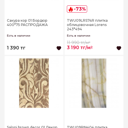
-73%
Сакура кор 01 Бордюр
TWU09LRS74R плитка
400*75 РАСПРОДАЖА
облицовочная Lorens
243*494
Есть в наличии
Есть в наличии
11 990 тг/м
2
3 190 тг/м
2
1 390 тг
Saloni brown decor 01 Декор
TWU09RIN404 плитка