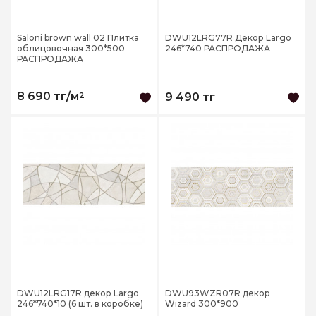
Saloni brown wall 02 Плитка
DWU12LRG77R Декор Largo
облицовочная 300*500
246*740 РАСПРОДАЖА
РАСПРОДАЖА
8 690 тг/м
2
9 490 тг
DWU12LRG17R декор Largo
DWU93WZR07R декор
246*740*10 (6 шт. в коробке)
Wizard 300*900