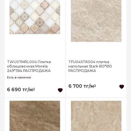
TWU07MRL004 Плитка
TFU04STK004 плитка
облицовочная Morela
напольная Stark 610*610
249*364 РАСПРОДАЖА
РАСПРОДАЖА
Есть в наличии
6 700 тг/м
2
6 690 тг/м
2