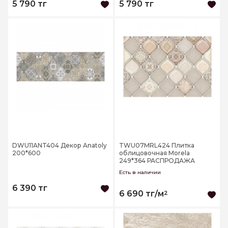
5 790 тг
5 790 тг
DWU11ANT404 Декор Anatoly
TWU07MRL424 Плитка
200*600
облицовочная Morela
249*364 РАСПРОДАЖА
Есть в наличии
6 390 тг
6 690 тг/м
2