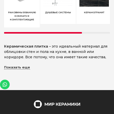
РАКОВИНЫ В ВАННУЮ
ДУШЕВЫЕ СИСТЕМЫ
КЕРАМОГРАНИТ
КОМНАТУ И
КОМПЛЕКТУЮЩИЕ
Керамическая плитка
– это идеальный материал для
облицовки стен и пола на кухне, в ванной или
коридоре. Все потому, что она имеет такие качества,
как прочность, устойчивость к воздействию влаги или
Показать еще
химических веществ, а также, за ней легко ухаживать.
Как выбрать керамическую плитку
Правильно подобрав керамическую плитку в Алматы
для кухни или для ванной, можно создать
действительно оригинальный и эксклюзивный
дизайн интерьера. Ведь главное – чтобы в
помещении было уютно и комфортно находиться